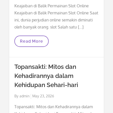
on
Keajaiban di Balik Permainan Slot Online
Keajaiban di Balik Permainan Slot Online Saat
ini, dunia perjudian online semakin diminati
oleh banyak orang. slot Salah satu […]
Keajaiban
Read More
Di
Balik
Permainan
Slot
Online
Topansakti: Mitos dan
Kehadirannya dalam
Kehidupan Sehari-hari
Posted
By
admin
May 23, 2026
on
Topansakti: Mitos dan Kehadirannya dalam