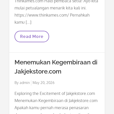
Thinkames.com Halo pembaca setia! Ayo kita
mulai petualangan menarik kita kali ini.
https://www.thinkames.com/ Pernahkah
kamu […]
Exploring
Read More
The
Fascinating
World
Of
Thinkames.com
Menemukan Kegembiraan di
Jakjekstore.com
Posted
By
admin
May 20, 2026
on
Exploring the Excitement of Jakjekstore.com
Menemukan Kegembiraan di Jakjekstore.com
Apakah kamu pernah merasa penasaran