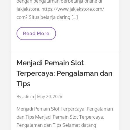
dengan pengalaman berbelanja online di
Jakjekstore. https://www.jakjekstore.com/
com? Situs belanja daring […]
Menemukan
Read More
Kegembiraan
Di
Jakjekstore.com
Menjadi Pemain Slot
Terpercaya: Pengalaman dan
Tips
Posted
By
admin
May 20, 2026
on
Menjadi Pemain Slot Terpercaya: Pengalaman
dan Tips Menjadi Pemain Slot Terpercaya:
Pengalaman dan Tips Selamat datang