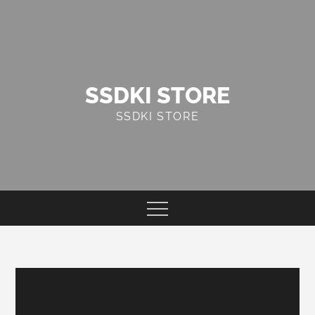
Skip
to
content
SSDKI STORE
SSDKI STORE