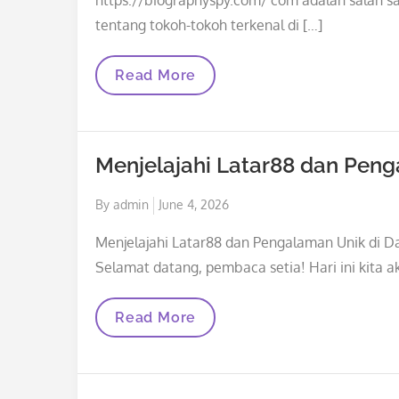
https://biographyspy.com/ com adalah salah s
tentang tokoh-tokoh terkenal di […]
Menjelajahi
Read More
Dunia
Biographyspy.com
Menjelajahi Latar88 dan Pen
Posted
By
admin
June 4, 2026
on
Menjelajahi Latar88 dan Pengalaman Unik di 
Selamat datang, pembaca setia! Hari ini kit
Menjelajahi
Read More
Latar88
Dan
Pengalaman
Unik
Di