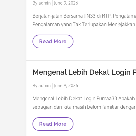
Posted
By
admin
June 9, 2026
on
Berjalan-jalan Bersama JIN33 di RTP: Pengalam
Pengalaman yang Tak Terlupakan Menjejakkan k
Berjalan-
Read More
Jalan
Bersama
JIN33
Di
RTP:
Mengenal Lebih Dekat Login
Pengalaman
Yang
Tak
Posted
By
admin
June 9, 2026
Terlupakan
on
Mengenal Lebih Dekat Login Pumaa33 Apakah
sebagian dari kita masih belum familiar denga
Mengenal
Read More
Lebih
Dekat