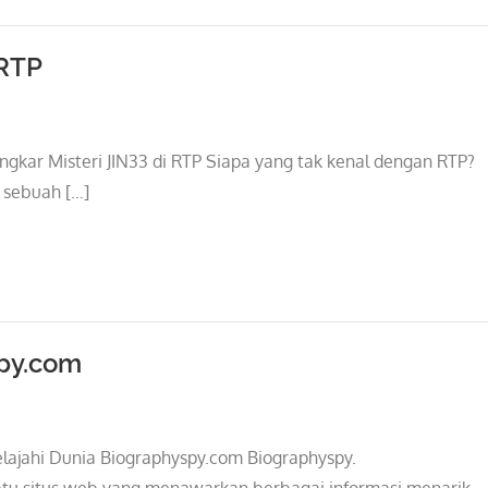
 RTP
gkar Misteri JIN33 di RTP Siapa yang tak kenal dengan RTP?
n sebuah […]
spy.com
elajahi Dunia Biographyspy.com Biographyspy.