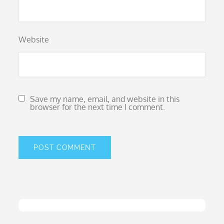
Website
Save my name, email, and website in this
browser for the next time I comment.