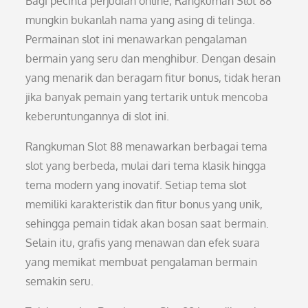
Bagi pecinta perjudian online, Rangkuman Slot 88
mungkin bukanlah nama yang asing di telinga.
Permainan slot ini menawarkan pengalaman
bermain yang seru dan menghibur. Dengan desain
yang menarik dan beragam fitur bonus, tidak heran
jika banyak pemain yang tertarik untuk mencoba
keberuntungannya di slot ini.
Rangkuman Slot 88 menawarkan berbagai tema
slot yang berbeda, mulai dari tema klasik hingga
tema modern yang inovatif. Setiap tema slot
memiliki karakteristik dan fitur bonus yang unik,
sehingga pemain tidak akan bosan saat bermain.
Selain itu, grafis yang menawan dan efek suara
yang memikat membuat pengalaman bermain
semakin seru.