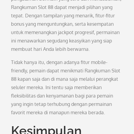
Rangkuman Slot 88 dapat menjadi pilihan yang
tepat. Dengan tampilan yang menarik, fitur-fitur
bonus yang menguntungkan, serta kesempatan
untuk memenangkan jackpot progresif, permainan
ini menawarkan segudang keasyikan yang siap
membuat hari Anda lebih berwarna.
Tidak hanya itu, dengan adanya fitur mobile-
friendly, pemain dapat menikmati Rangkuman Slot
88 kapan saja dan di mana saja melalui perangkat
seluler mereka. Ini tentu saja memberikan
fleksibilitas dan kenyamanan bagi para pemain
yang ingin tetap terhubung dengan permainan
favorit mereka di manapun mereka berada.
Kesimpulan