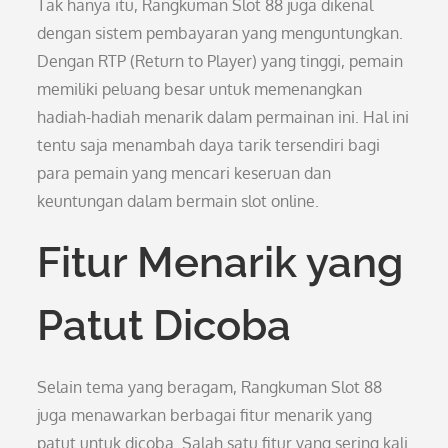
Tak hanya itu, Rangkuman Slot 88 juga dikenal
dengan sistem pembayaran yang menguntungkan.
Dengan RTP (Return to Player) yang tinggi, pemain
memiliki peluang besar untuk memenangkan
hadiah-hadiah menarik dalam permainan ini. Hal ini
tentu saja menambah daya tarik tersendiri bagi
para pemain yang mencari keseruan dan
keuntungan dalam bermain slot online.
Fitur Menarik yang
Patut Dicoba
Selain tema yang beragam, Rangkuman Slot 88
juga menawarkan berbagai fitur menarik yang
patut untuk dicoba. Salah satu fitur yang sering kali