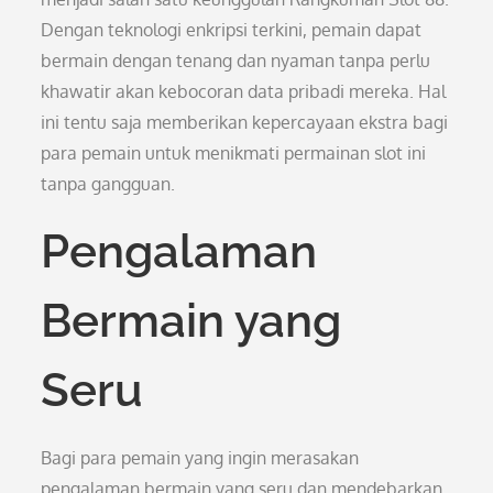
Dengan teknologi enkripsi terkini, pemain dapat
bermain dengan tenang dan nyaman tanpa perlu
khawatir akan kebocoran data pribadi mereka. Hal
ini tentu saja memberikan kepercayaan ekstra bagi
para pemain untuk menikmati permainan slot ini
tanpa gangguan.
Pengalaman
Bermain yang
Seru
Bagi para pemain yang ingin merasakan
pengalaman bermain yang seru dan mendebarkan,