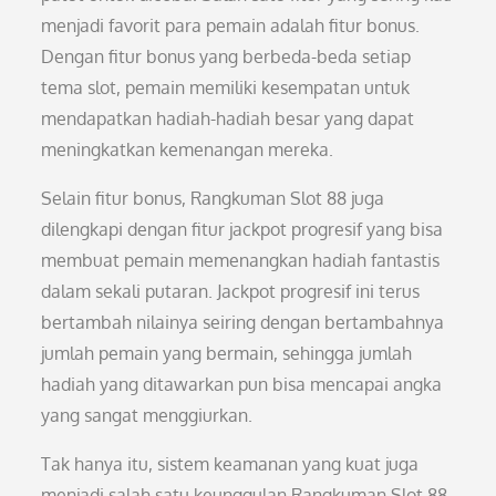
menjadi favorit para pemain adalah fitur bonus.
Dengan fitur bonus yang berbeda-beda setiap
tema slot, pemain memiliki kesempatan untuk
mendapatkan hadiah-hadiah besar yang dapat
meningkatkan kemenangan mereka.
Selain fitur bonus, Rangkuman Slot 88 juga
dilengkapi dengan fitur jackpot progresif yang bisa
membuat pemain memenangkan hadiah fantastis
dalam sekali putaran. Jackpot progresif ini terus
bertambah nilainya seiring dengan bertambahnya
jumlah pemain yang bermain, sehingga jumlah
hadiah yang ditawarkan pun bisa mencapai angka
yang sangat menggiurkan.
Tak hanya itu, sistem keamanan yang kuat juga
menjadi salah satu keunggulan Rangkuman Slot 88.