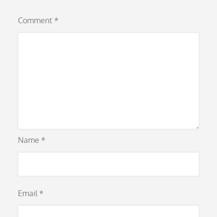
Comment
*
Name
*
Email
*