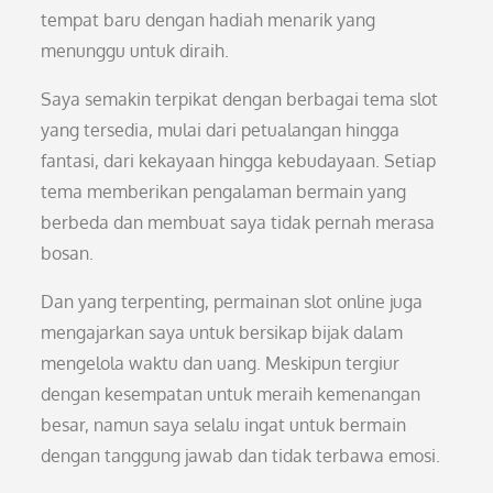
tempat baru dengan hadiah menarik yang
menunggu untuk diraih.
Saya semakin terpikat dengan berbagai tema slot
yang tersedia, mulai dari petualangan hingga
fantasi, dari kekayaan hingga kebudayaan. Setiap
tema memberikan pengalaman bermain yang
berbeda dan membuat saya tidak pernah merasa
bosan.
Dan yang terpenting, permainan slot online juga
mengajarkan saya untuk bersikap bijak dalam
mengelola waktu dan uang. Meskipun tergiur
dengan kesempatan untuk meraih kemenangan
besar, namun saya selalu ingat untuk bermain
dengan tanggung jawab dan tidak terbawa emosi.