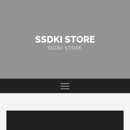
Skip
to
content
SSDKI STORE
SSDKI STORE