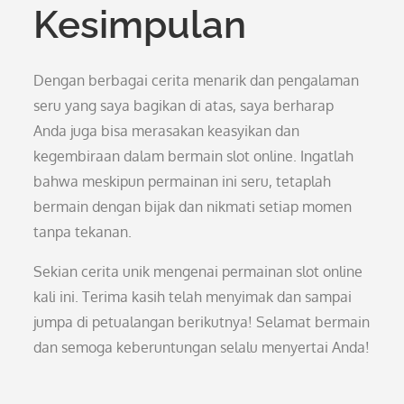
Kesimpulan
Dengan berbagai cerita menarik dan pengalaman
seru yang saya bagikan di atas, saya berharap
Anda juga bisa merasakan keasyikan dan
kegembiraan dalam bermain slot online. Ingatlah
bahwa meskipun permainan ini seru, tetaplah
bermain dengan bijak dan nikmati setiap momen
tanpa tekanan.
Sekian cerita unik mengenai permainan slot online
kali ini. Terima kasih telah menyimak dan sampai
jumpa di petualangan berikutnya! Selamat bermain
dan semoga keberuntungan selalu menyertai Anda!