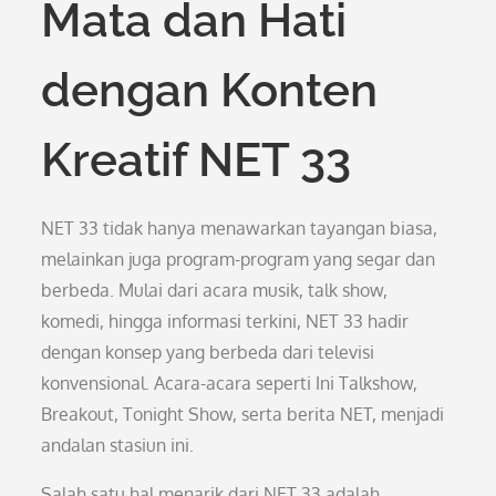
Mata dan Hati
dengan Konten
Kreatif NET 33
NET 33 tidak hanya menawarkan tayangan biasa,
melainkan juga program-program yang segar dan
berbeda. Mulai dari acara musik, talk show,
komedi, hingga informasi terkini, NET 33 hadir
dengan konsep yang berbeda dari televisi
konvensional. Acara-acara seperti Ini Talkshow,
Breakout, Tonight Show, serta berita NET, menjadi
andalan stasiun ini.
Salah satu hal menarik dari NET 33 adalah