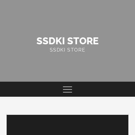
Skip
to
content
SSDKI STORE
SSDKI STORE