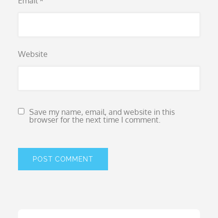
Email
*
Website
Save my name, email, and website in this
browser for the next time I comment.