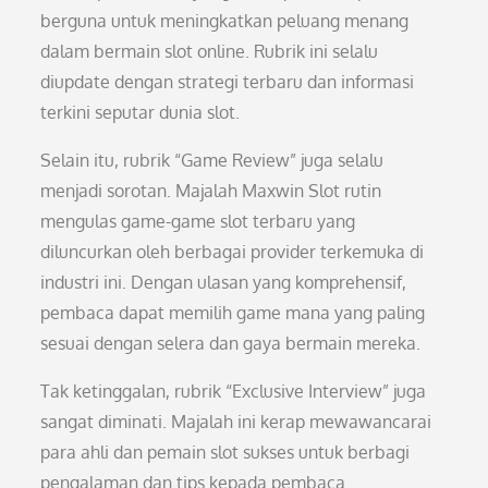
berguna untuk meningkatkan peluang menang
dalam bermain slot online. Rubrik ini selalu
diupdate dengan strategi terbaru dan informasi
terkini seputar dunia slot.
Selain itu, rubrik “Game Review” juga selalu
menjadi sorotan. Majalah Maxwin Slot rutin
mengulas game-game slot terbaru yang
diluncurkan oleh berbagai provider terkemuka di
industri ini. Dengan ulasan yang komprehensif,
pembaca dapat memilih game mana yang paling
sesuai dengan selera dan gaya bermain mereka.
Tak ketinggalan, rubrik “Exclusive Interview” juga
sangat diminati. Majalah ini kerap mewawancarai
para ahli dan pemain slot sukses untuk berbagi
pengalaman dan tips kepada pembaca.