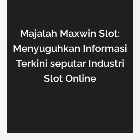
Majalah Maxwin Slot:
Menyuguhkan Informasi
Terkini seputar Industri
Slot Online