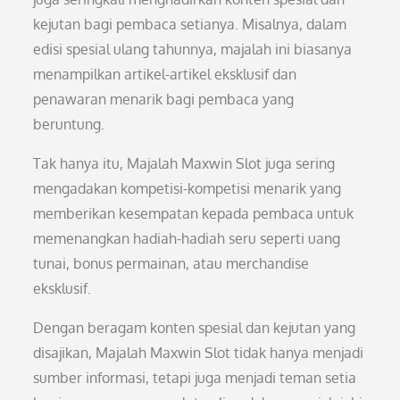
kejutan bagi pembaca setianya. Misalnya, dalam
edisi spesial ulang tahunnya, majalah ini biasanya
menampilkan artikel-artikel eksklusif dan
penawaran menarik bagi pembaca yang
beruntung.
Tak hanya itu, Majalah Maxwin Slot juga sering
mengadakan kompetisi-kompetisi menarik yang
memberikan kesempatan kepada pembaca untuk
memenangkan hadiah-hadiah seru seperti uang
tunai, bonus permainan, atau merchandise
eksklusif.
Dengan beragam konten spesial dan kejutan yang
disajikan, Majalah Maxwin Slot tidak hanya menjadi
sumber informasi, tetapi juga menjadi teman setia