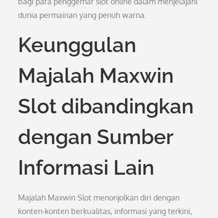
bagi para penggemar slot online dalam menjelajahi
dunia permainan yang penuh warna.
Keunggulan
Majalah Maxwin
Slot dibandingkan
dengan Sumber
Informasi Lain
Majalah Maxwin Slot menonjolkan diri dengan
konten-konten berkualitas, informasi yang terkini,