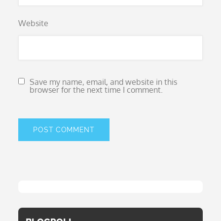
Website
Save my name, email, and website in this
browser for the next time I comment.