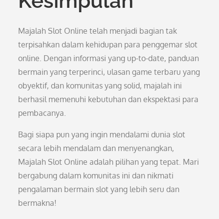
Kesimpulan
Majalah Slot Online telah menjadi bagian tak
terpisahkan dalam kehidupan para penggemar slot
online. Dengan informasi yang up-to-date, panduan
bermain yang terperinci, ulasan game terbaru yang
obyektif, dan komunitas yang solid, majalah ini
berhasil memenuhi kebutuhan dan ekspektasi para
pembacanya.
Bagi siapa pun yang ingin mendalami dunia slot
secara lebih mendalam dan menyenangkan,
Majalah Slot Online adalah pilihan yang tepat. Mari
bergabung dalam komunitas ini dan nikmati
pengalaman bermain slot yang lebih seru dan
bermakna!