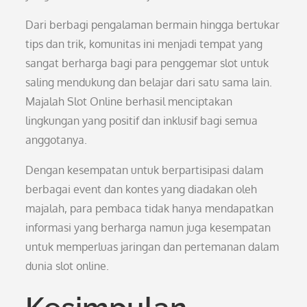
Dari berbagi pengalaman bermain hingga bertukar
tips dan trik, komunitas ini menjadi tempat yang
sangat berharga bagi para penggemar slot untuk
saling mendukung dan belajar dari satu sama lain.
Majalah Slot Online berhasil menciptakan
lingkungan yang positif dan inklusif bagi semua
anggotanya.
Dengan kesempatan untuk berpartisipasi dalam
berbagai event dan kontes yang diadakan oleh
majalah, para pembaca tidak hanya mendapatkan
informasi yang berharga namun juga kesempatan
untuk memperluas jaringan dan pertemanan dalam
dunia slot online.