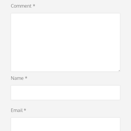
Comment
*
Name
*
Email
*