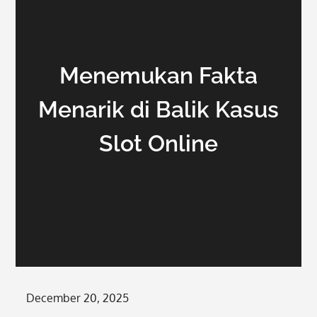
Menemukan Fakta
Menarik di Balik Kasus
Slot Online
Posted
December 20, 2025