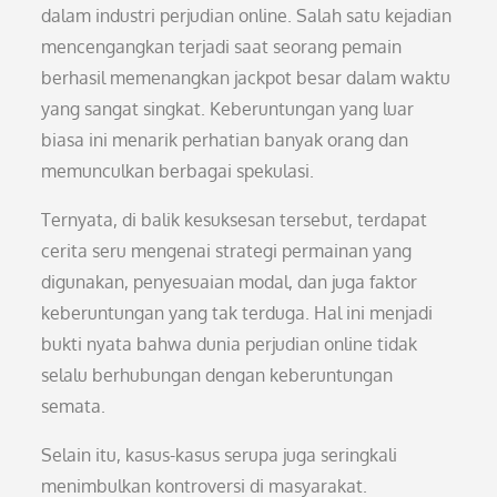
dalam industri perjudian online. Salah satu kejadian
mencengangkan terjadi saat seorang pemain
berhasil memenangkan jackpot besar dalam waktu
yang sangat singkat. Keberuntungan yang luar
biasa ini menarik perhatian banyak orang dan
memunculkan berbagai spekulasi.
Ternyata, di balik kesuksesan tersebut, terdapat
cerita seru mengenai strategi permainan yang
digunakan, penyesuaian modal, dan juga faktor
keberuntungan yang tak terduga. Hal ini menjadi
bukti nyata bahwa dunia perjudian online tidak
selalu berhubungan dengan keberuntungan
semata.
Selain itu, kasus-kasus serupa juga seringkali
menimbulkan kontroversi di masyarakat.