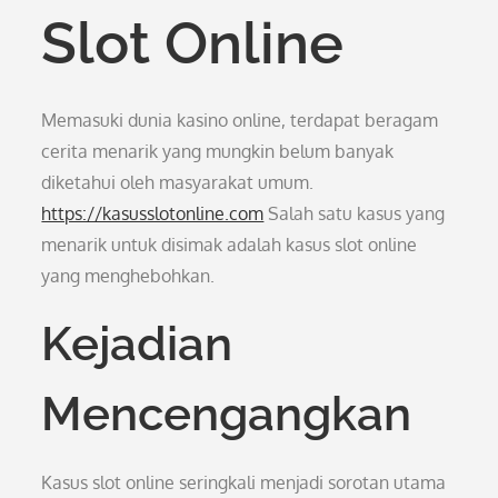
Slot Online
Memasuki dunia kasino online, terdapat beragam
cerita menarik yang mungkin belum banyak
diketahui oleh masyarakat umum.
https://kasusslotonline.com
Salah satu kasus yang
menarik untuk disimak adalah kasus slot online
yang menghebohkan.
Kejadian
Mencengangkan
Kasus slot online seringkali menjadi sorotan utama