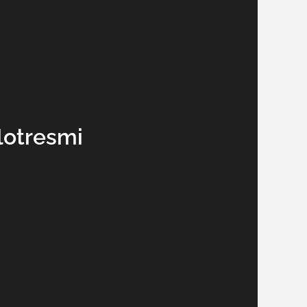
slotresmi