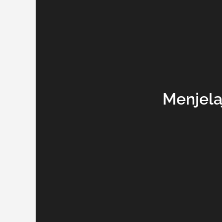
Menjelaj