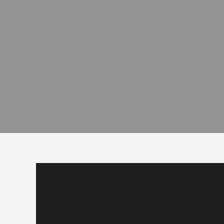
Skip
to
content