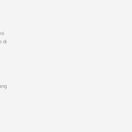
ni
e di
yang