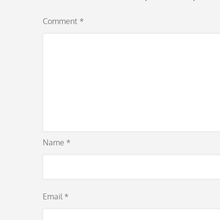
Comment
*
Name
*
Email
*