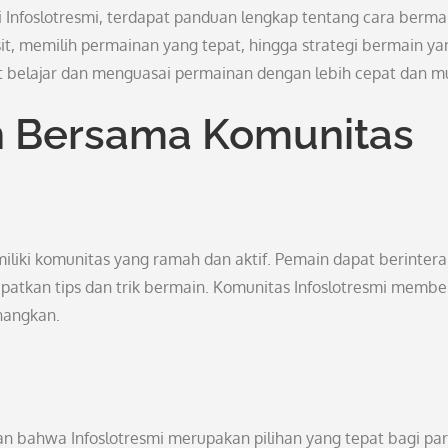
 Infoslotresmi, terdapat panduan lengkap tentang cara berma
it, memilih permainan yang tepat, hingga strategi bermain ya
at belajar dan menguasai permainan dengan lebih cepat dan m
n Bersama Komunitas
miliki komunitas yang ramah dan aktif. Pemain dapat berintera
patkan tips dan trik bermain. Komunitas Infoslotresmi membe
nangkan.
kan bahwa Infoslotresmi merupakan pilihan yang tepat bagi pa