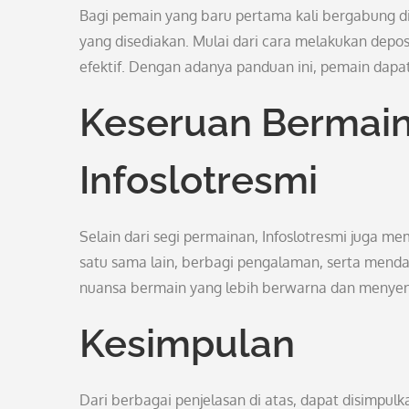
Bagi pemain yang baru pertama kali bergabung di
yang disediakan. Mulai dari cara melakukan depos
efektif. Dengan adanya panduan ini, pemain dap
Keseruan Bermai
Infoslotresmi
Selain dari segi permainan, Infoslotresmi juga me
satu sama lain, berbagi pengalaman, serta menda
nuansa bermain yang lebih berwarna dan menye
Kesimpulan
Dari berbagai penjelasan di atas, dapat disimpul