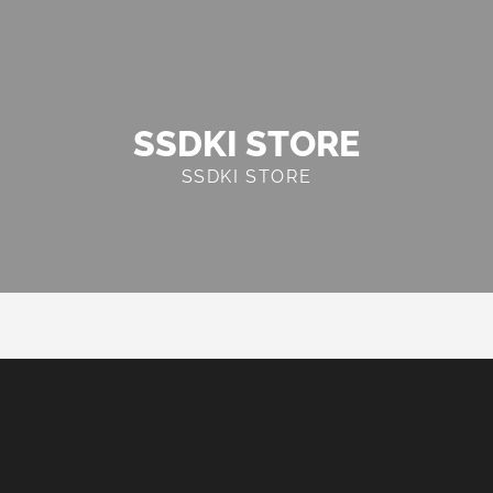
SSDKI STORE
SSDKI STORE