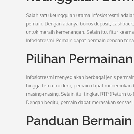
Salah satu keunggulan utama Infoslotresmi adal
pemain. Dengan adanya bonus deposit, cashback, 
untuk meraih kemenangan. Selain itu, fitur keama
Infoslotresmi. Pemain dapat bermain dengan ten
Pilihan Permainan
Infoslotresmi menyediakan berbagai jenis permaina
hingga tema modern, pemain dapat menemukan be
masing-masing. Selain itu, tingkat RTP (Return 
Dengan begitu, pemain dapat merasakan sensas
Panduan Bermain d