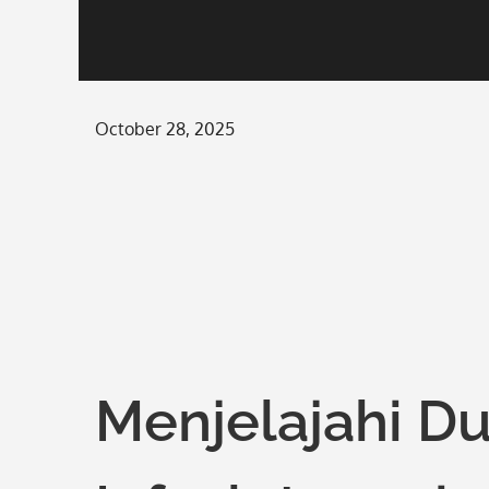
Posted
October 28, 2025
on
Menjelajahi Du