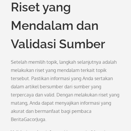
Riset yang
Mendalam dan
Validasi Sumber
Setelah memilih topik, langkah selanjutnya adalah
melakukan riset yang mendalam terkait topik
tersebut. Pastikan informasi yang Anda sertakan
dalam artikel bersumber dari sumber yang
terpercaya dan valid. Dengan melakukan riset yang
matang, Anda dapat menyajikan informasi yang
akurat dan bermanfaat bagi pembaca
BeritaGacorJuga.