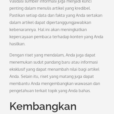
Validasi sumber informasi juga menjadi kunci
penting dalam menulis artikel yang kredibel.
Pastikan setiap data dan fakta yang Anda sertakan
dalam artikel dapat dipertanggungjawabkan
kebenarannya. Hal ini akan meningkatkan
kepercayaan pembaca terhadap konten yang Anda
hasilkan.
Dengan riset yang mendalam, Anda juga dapat
menemukan sudut pandang baru atau informasi
eksklusif yang dapat menambah nilai bagi artikel
Anda. Selain itu, riset yang matang juga dapat
membantu Anda mengembangkan wawasan dan
pengetahuan terkait topik yang Anda bahas.
Kembangkan