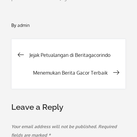
By
admin
Post
Jejak Petualangan di Beritagacorindo
navigation
Menemukan Berita Gacor Terbaik
Leave a Reply
Your email address will not be published.
Required
fields are marked
*