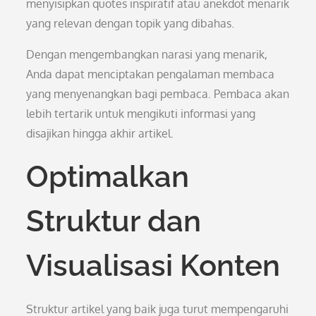
menyisipkan quotes inspiratif atau anekdot menarik
yang relevan dengan topik yang dibahas.
Dengan mengembangkan narasi yang menarik,
Anda dapat menciptakan pengalaman membaca
yang menyenangkan bagi pembaca. Pembaca akan
lebih tertarik untuk mengikuti informasi yang
disajikan hingga akhir artikel.
Optimalkan
Struktur dan
Visualisasi Konten
Struktur artikel yang baik juga turut mempengaruhi