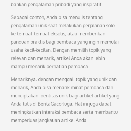
bahkan pengalaman pribadi yang inspiratif.
Sebagai contoh, Anda bisa menulis tentang
pengalaman unik saat melakukan perjalanan solo
ke tempat-tempat eksotis, atau memberikan
panduan praktis bagi pembaca yang ingin memulai
usaha kecil-kecilan. Dengan memilih topik yang
relevan dan menarik, artikel Anda akan lebih
mampu menarik perhatian pembaca.
Menariknya, dengan menggali topik yang unik dan
menarik, Anda bisa menarik minat pembaca dan
menciptakan identitas unik bagi artikel-artikel yang
Anda tulis di BeritaGacorJuga. Hal ini juga dapat
meningkatkan interaksi pembaca serta membantu
memperluas jangkauan artikel Anda.