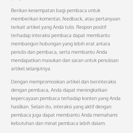
Berikan kesempatan bagi pembaca untuk
memberikan komentar, feedback, atau pertanyaan
terkait artikel yang Anda tulis. Respon positif
terhadap interaksi pembaca dapat membantu
membangun hubungan yang lebih erat antara
penulis dan pembaca, serta membantu Anda
mendapatkan masukan dan saran untuk penulisan
artikel selanjutnya.
Dengan mempromosikan artikel dan berinteraksi
dengan pembaca, Anda dapat meningkatkan
kepercayaan pembaca terhadap konten yang Anda
hasilkan. Selain itu, interaksi yang aktif dengan
pembaca juga dapat membantu Anda memahami
kebutuhan dan minat pembaca lebih dalam.