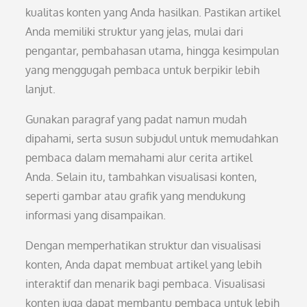
kualitas konten yang Anda hasilkan. Pastikan artikel
Anda memiliki struktur yang jelas, mulai dari
pengantar, pembahasan utama, hingga kesimpulan
yang menggugah pembaca untuk berpikir lebih
lanjut.
Gunakan paragraf yang padat namun mudah
dipahami, serta susun subjudul untuk memudahkan
pembaca dalam memahami alur cerita artikel
Anda. Selain itu, tambahkan visualisasi konten,
seperti gambar atau grafik yang mendukung
informasi yang disampaikan.
Dengan memperhatikan struktur dan visualisasi
konten, Anda dapat membuat artikel yang lebih
interaktif dan menarik bagi pembaca. Visualisasi
konten juga dapat membantu pembaca untuk lebih