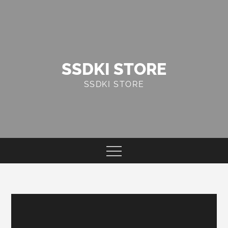
Skip
to
content
SSDKI STORE
SSDKI STORE